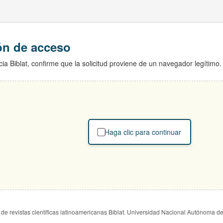
ión de acceso
ia Biblat, confirme que la solicitud proviene de un navegador legítimo.
Haga clic para continuar
de revistas científicas latinoamericanas Biblat. Universidad Nacional Autónoma d