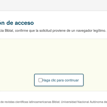
ión de acceso
ia Biblat, confirme que la solicitud proviene de un navegador legítimo.
Haga clic para continuar
de revistas científicas latinoamericanas Biblat. Universidad Nacional Autónoma d