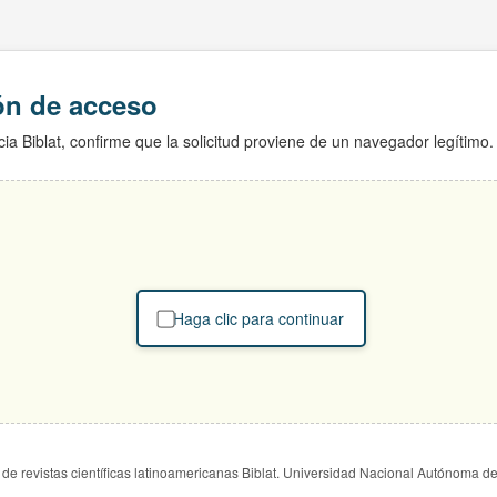
ión de acceso
ia Biblat, confirme que la solicitud proviene de un navegador legítimo.
Haga clic para continuar
de revistas científicas latinoamericanas Biblat. Universidad Nacional Autónoma d