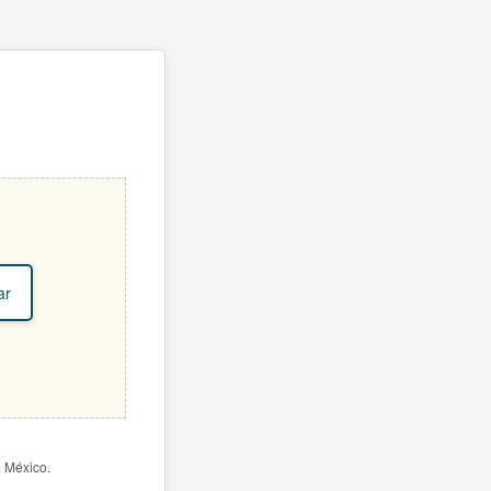
ar
e México.