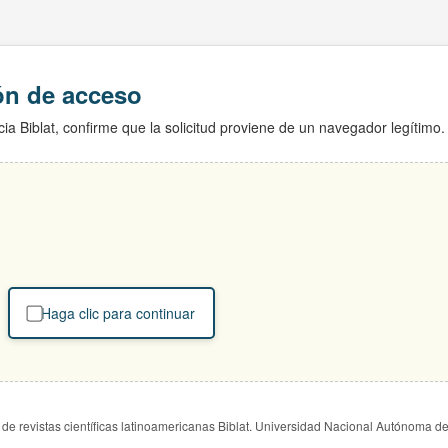
ión de acceso
ia Biblat, confirme que la solicitud proviene de un navegador legítimo.
Haga clic para continuar
de revistas científicas latinoamericanas Biblat. Universidad Nacional Autónoma d