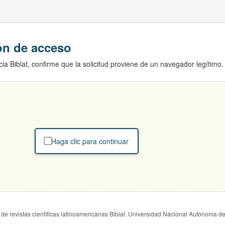
ión de acceso
ia Biblat, confirme que la solicitud proviene de un navegador legítimo.
Haga clic para continuar
de revistas científicas latinoamericanas Biblat. Universidad Nacional Autónoma d