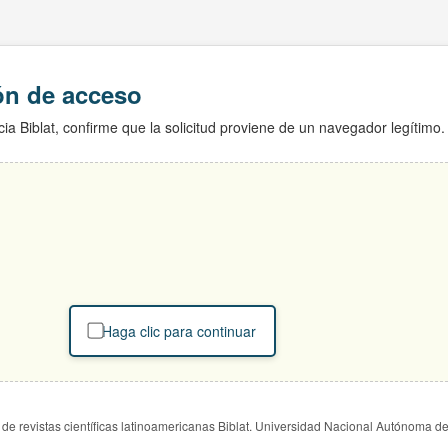
ión de acceso
ia Biblat, confirme que la solicitud proviene de un navegador legítimo.
Haga clic para continuar
de revistas científicas latinoamericanas Biblat. Universidad Nacional Autónoma d