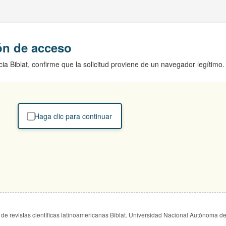
ión de acceso
ia Biblat, confirme que la solicitud proviene de un navegador legítimo.
Haga clic para continuar
de revistas científicas latinoamericanas Biblat. Universidad Nacional Autónoma d