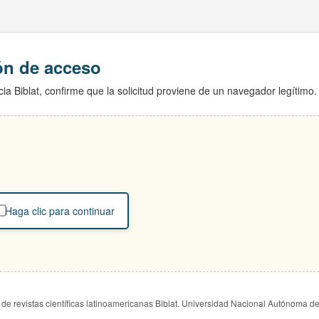
ión de acceso
ia Biblat, confirme que la solicitud proviene de un navegador legítimo.
Haga clic para continuar
de revistas científicas latinoamericanas Biblat. Universidad Nacional Autónoma d