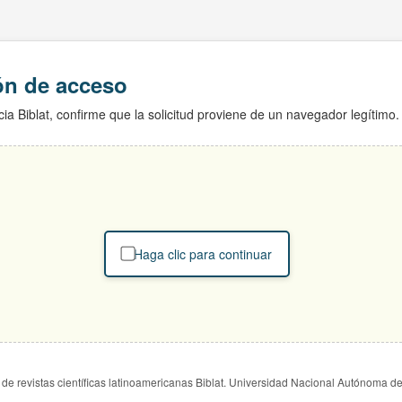
ión de acceso
ia Biblat, confirme que la solicitud proviene de un navegador legítimo.
Haga clic para continuar
de revistas científicas latinoamericanas Biblat. Universidad Nacional Autónoma d