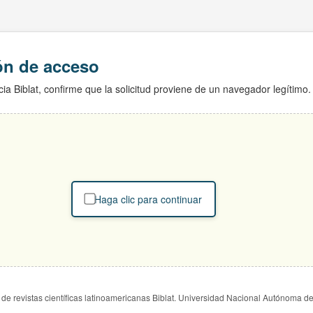
ión de acceso
ia Biblat, confirme que la solicitud proviene de un navegador legítimo.
Haga clic para continuar
de revistas científicas latinoamericanas Biblat. Universidad Nacional Autónoma d