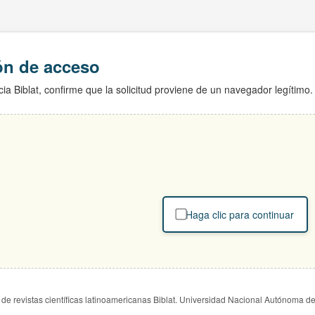
ión de acceso
ia Biblat, confirme que la solicitud proviene de un navegador legítimo.
Haga clic para continuar
de revistas científicas latinoamericanas Biblat. Universidad Nacional Autónoma d