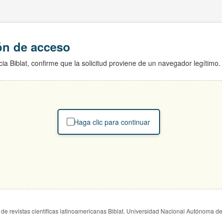
ión de acceso
ia Biblat, confirme que la solicitud proviene de un navegador legítimo.
Haga clic para continuar
de revistas científicas latinoamericanas Biblat. Universidad Nacional Autónoma d