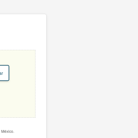
ar
e México.