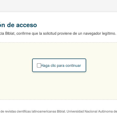
ión de acceso
ia Biblat, confirme que la solicitud proviene de un navegador legítimo.
Haga clic para continuar
de revistas científicas latinoamericanas Biblat. Universidad Nacional Autónoma d