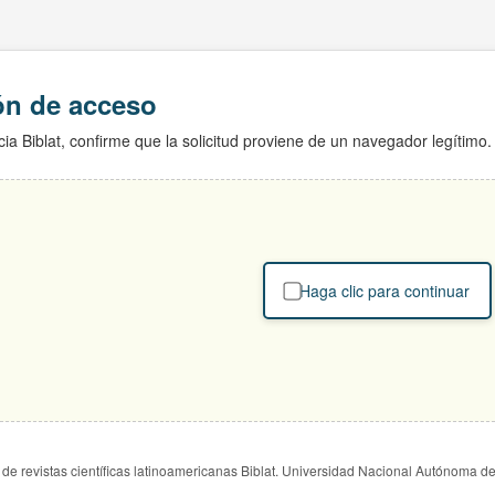
ión de acceso
ia Biblat, confirme que la solicitud proviene de un navegador legítimo.
Haga clic para continuar
de revistas científicas latinoamericanas Biblat. Universidad Nacional Autónoma d