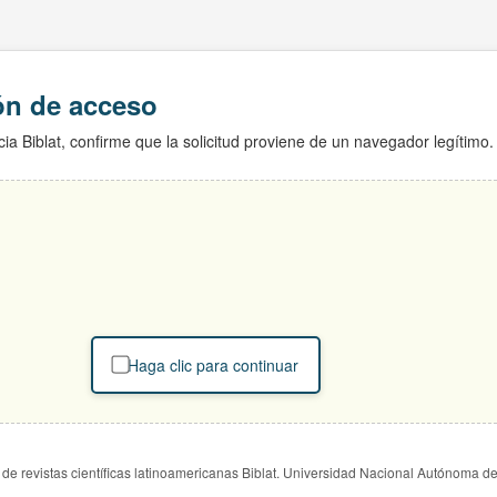
ión de acceso
ia Biblat, confirme que la solicitud proviene de un navegador legítimo.
Haga clic para continuar
de revistas científicas latinoamericanas Biblat. Universidad Nacional Autónoma d