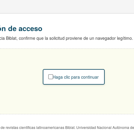
ión de acceso
ia Biblat, confirme que la solicitud proviene de un navegador legítimo.
Haga clic para continuar
de revistas científicas latinoamericanas Biblat. Universidad Nacional Autónoma d