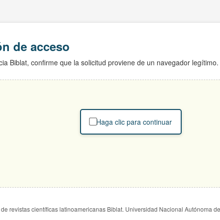
ión de acceso
ia Biblat, confirme que la solicitud proviene de un navegador legítimo.
Haga clic para continuar
de revistas científicas latinoamericanas Biblat. Universidad Nacional Autónoma d