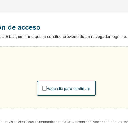
ión de acceso
ia Biblat, confirme que la solicitud proviene de un navegador legítimo.
Haga clic para continuar
de revistas científicas latinoamericanas Biblat. Universidad Nacional Autónoma d