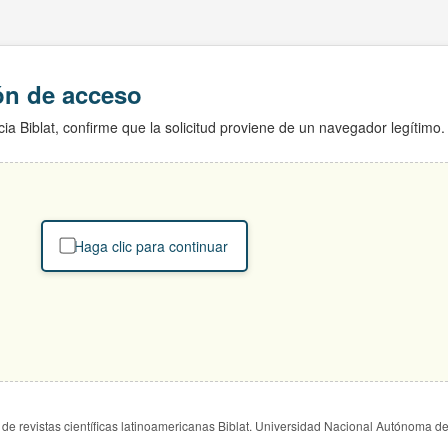
ión de acceso
ia Biblat, confirme que la solicitud proviene de un navegador legítimo.
Haga clic para continuar
de revistas científicas latinoamericanas Biblat. Universidad Nacional Autónoma d