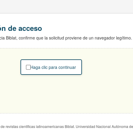
ión de acceso
ia Biblat, confirme que la solicitud proviene de un navegador legítimo.
Haga clic para continuar
de revistas científicas latinoamericanas Biblat. Universidad Nacional Autónoma d