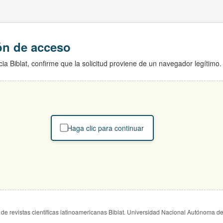
ión de acceso
ia Biblat, confirme que la solicitud proviene de un navegador legítimo.
Haga clic para continuar
de revistas científicas latinoamericanas Biblat. Universidad Nacional Autónoma d