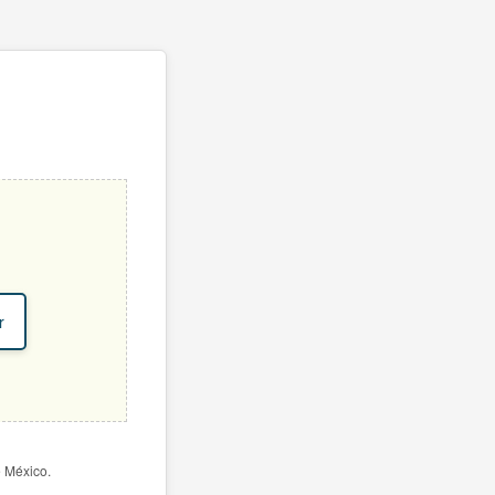
r
e México.