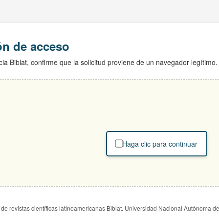
ión de acceso
ia Biblat, confirme que la solicitud proviene de un navegador legítimo.
Haga clic para continuar
de revistas científicas latinoamericanas Biblat. Universidad Nacional Autónoma d