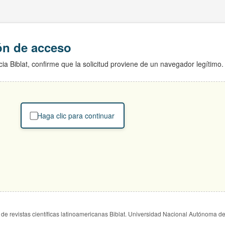
ión de acceso
ia Biblat, confirme que la solicitud proviene de un navegador legítimo.
Haga clic para continuar
de revistas científicas latinoamericanas Biblat. Universidad Nacional Autónoma d