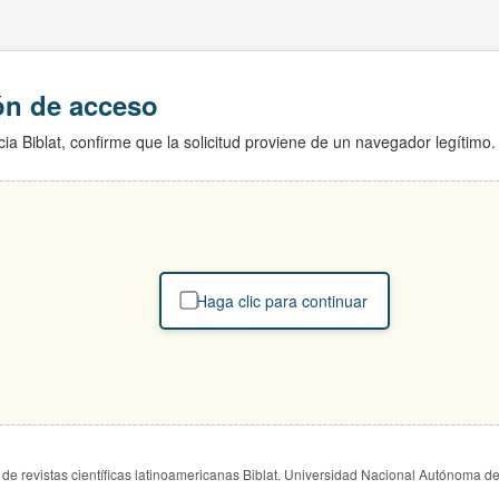
ión de acceso
ia Biblat, confirme que la solicitud proviene de un navegador legítimo.
Haga clic para continuar
de revistas científicas latinoamericanas Biblat. Universidad Nacional Autónoma d