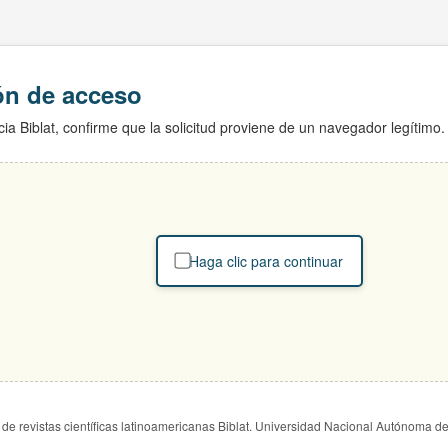
ión de acceso
ia Biblat, confirme que la solicitud proviene de un navegador legítimo.
Haga clic para continuar
de revistas científicas latinoamericanas Biblat. Universidad Nacional Autónoma d