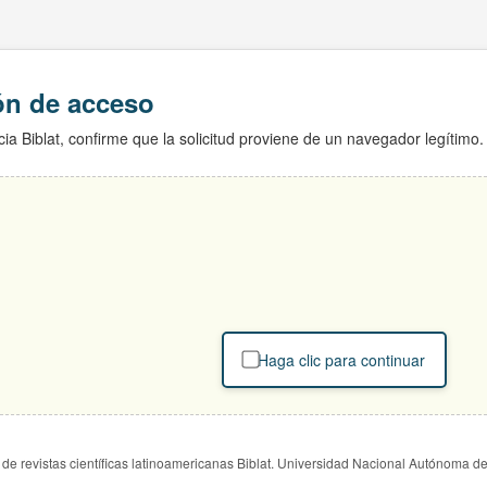
ión de acceso
ia Biblat, confirme que la solicitud proviene de un navegador legítimo.
Haga clic para continuar
de revistas científicas latinoamericanas Biblat. Universidad Nacional Autónoma d