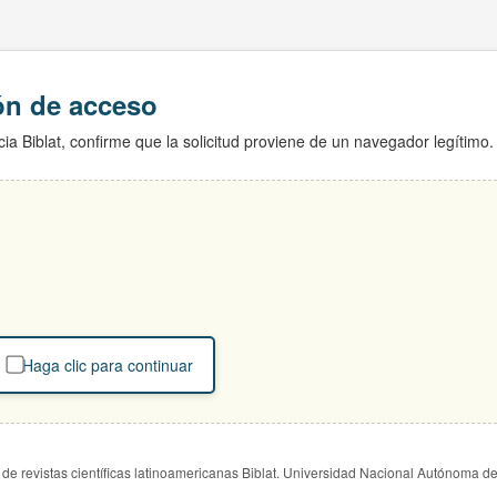
ión de acceso
ia Biblat, confirme que la solicitud proviene de un navegador legítimo.
Haga clic para continuar
de revistas científicas latinoamericanas Biblat. Universidad Nacional Autónoma d