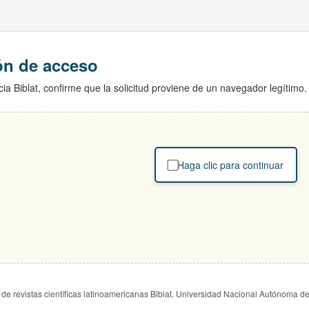
ión de acceso
ia Biblat, confirme que la solicitud proviene de un navegador legítimo.
Haga clic para continuar
de revistas científicas latinoamericanas Biblat. Universidad Nacional Autónoma d