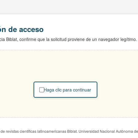
ión de acceso
ia Biblat, confirme que la solicitud proviene de un navegador legítimo.
Haga clic para continuar
de revistas científicas latinoamericanas Biblat. Universidad Nacional Autónoma d