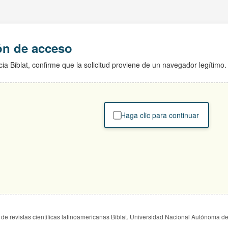
ión de acceso
ia Biblat, confirme que la solicitud proviene de un navegador legítimo.
Haga clic para continuar
de revistas científicas latinoamericanas Biblat. Universidad Nacional Autónoma d