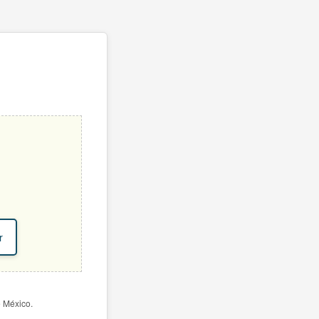
r
e México.