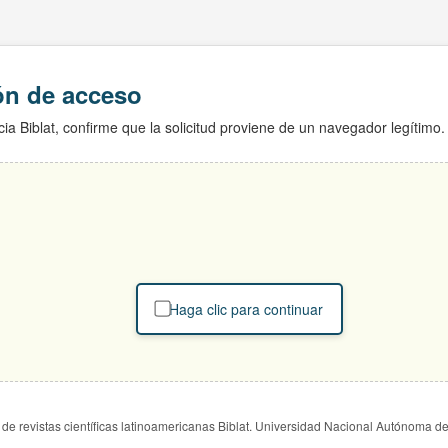
ión de acceso
ia Biblat, confirme que la solicitud proviene de un navegador legítimo.
Haga clic para continuar
de revistas científicas latinoamericanas Biblat. Universidad Nacional Autónoma d