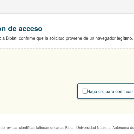
ión de acceso
ia Biblat, confirme que la solicitud proviene de un navegador legítimo.
Haga clic para continuar
de revistas científicas latinoamericanas Biblat. Universidad Nacional Autónoma d