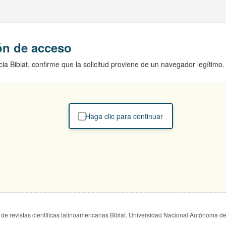
ión de acceso
ia Biblat, confirme que la solicitud proviene de un navegador legítimo.
Haga clic para continuar
de revistas científicas latinoamericanas Biblat. Universidad Nacional Autónoma d