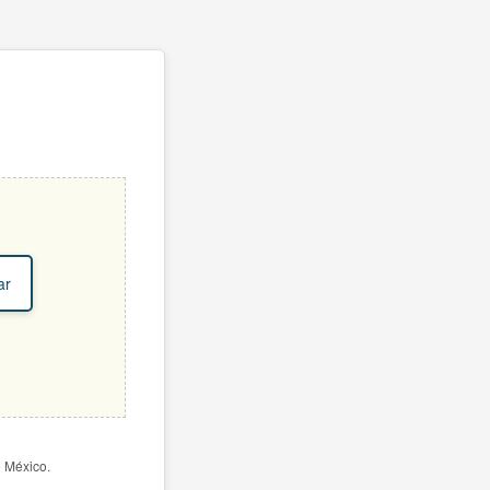
ar
e México.