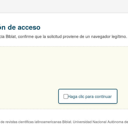
ión de acceso
ia Biblat, confirme que la solicitud proviene de un navegador legítimo.
Haga clic para continuar
de revistas científicas latinoamericanas Biblat. Universidad Nacional Autónoma d