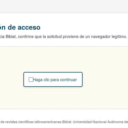
ión de acceso
ia Biblat, confirme que la solicitud proviene de un navegador legítimo.
Haga clic para continuar
de revistas científicas latinoamericanas Biblat. Universidad Nacional Autónoma d