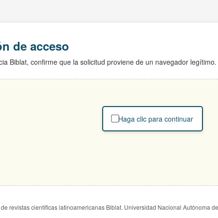
ión de acceso
ia Biblat, confirme que la solicitud proviene de un navegador legítimo.
Haga clic para continuar
de revistas científicas latinoamericanas Biblat. Universidad Nacional Autónoma d