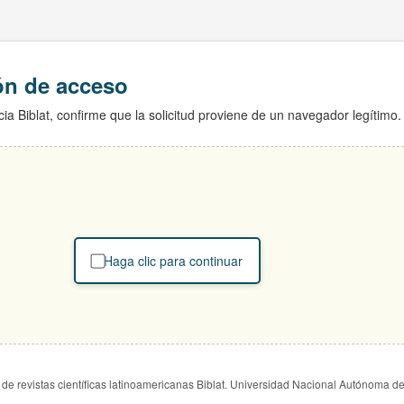
ión de acceso
ia Biblat, confirme que la solicitud proviene de un navegador legítimo.
Haga clic para continuar
de revistas científicas latinoamericanas Biblat. Universidad Nacional Autónoma d