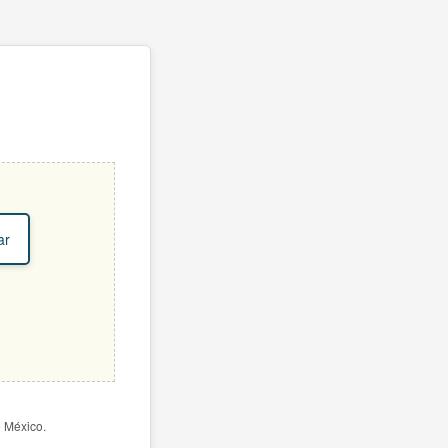
ar
e México.