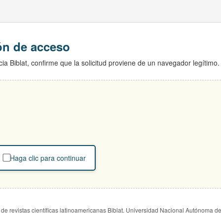
ión de acceso
ia Biblat, confirme que la solicitud proviene de un navegador legítimo.
Haga clic para continuar
de revistas científicas latinoamericanas Biblat. Universidad Nacional Autónoma d