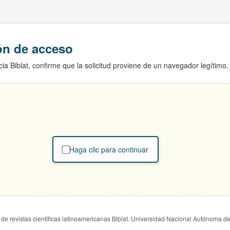
ión de acceso
ia Biblat, confirme que la solicitud proviene de un navegador legítimo.
Haga clic para continuar
de revistas científicas latinoamericanas Biblat. Universidad Nacional Autónoma d