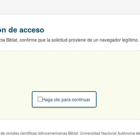
ión de acceso
ia Biblat, confirme que la solicitud proviene de un navegador legítimo.
Haga clic para continuar
de revistas científicas latinoamericanas Biblat. Universidad Nacional Autónoma d