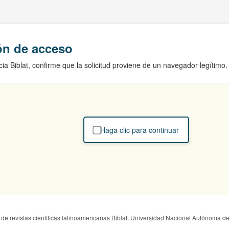
ión de acceso
ia Biblat, confirme que la solicitud proviene de un navegador legítimo.
Haga clic para continuar
de revistas científicas latinoamericanas Biblat. Universidad Nacional Autónoma d