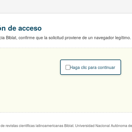
ión de acceso
ia Biblat, confirme que la solicitud proviene de un navegador legítimo.
Haga clic para continuar
de revistas científicas latinoamericanas Biblat. Universidad Nacional Autónoma d