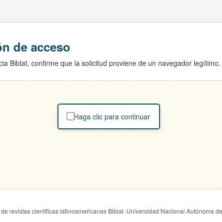
ión de acceso
ia Biblat, confirme que la solicitud proviene de un navegador legítimo.
Haga clic para continuar
de revistas científicas latinoamericanas Biblat. Universidad Nacional Autónoma d