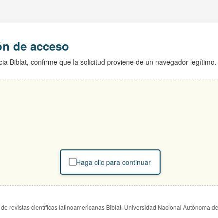
ión de acceso
ia Biblat, confirme que la solicitud proviene de un navegador legítimo.
Haga clic para continuar
de revistas científicas latinoamericanas Biblat. Universidad Nacional Autónoma d